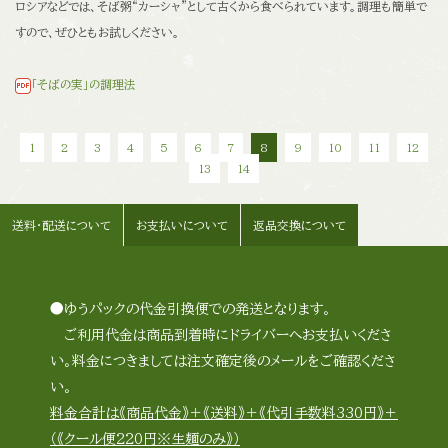
ロシアなどでは、そば粥“カーシャ”として古くから食べられています。
調理も簡単で
すので、ぜひともお試しください。
「そばの実」の調理法
1
2
3
4
5
6
7
8
9
10
11
12
13
14
送料・配送について
お支払いについて
返品交換について
●ゆうパックの代金引換便での発送となります。
ご利用代金は商品到着時にドライバーへお支払いくださ
い。料金につきましては注文確定後のメールをご確認くださ
い。
料金合計は《商品代金》＋《送料》＋《代引手数料330円》＋
（《クール便220円※生麺のみ》）