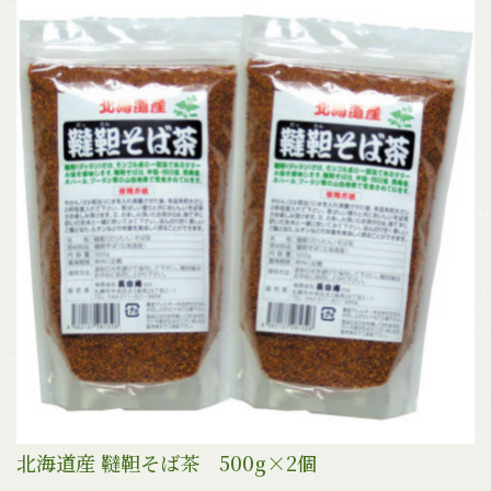
北海道産 韃靼そば茶 500g×2個