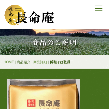
商品のご説明
HOME
| 商品紹介 |
商品詳細
|
韃靼そば乾麺