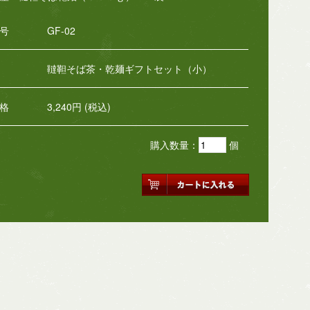
号
GF-02
韃靼そば茶・乾麺ギフトセット（小）
格
3,240円 (税込)
購入数量：
個
品