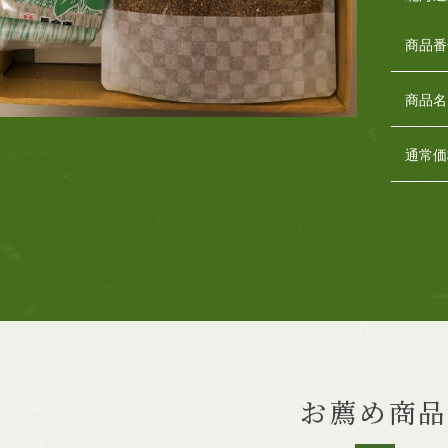
商品番
商品名
通常価
お薦め商