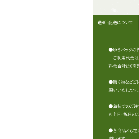
送料・配送について
●ゆうパックの
ご利用代金は商
料金合計は《商品
●贈り物などご
願いいたします
●着払でのご注
も土日・祝日の
●各商品とも在
願います。