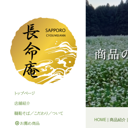
商品
トップぺージ
店舗紹介
韃靼そば／こだわり／ついて
HOME
| 商品紹介 
お薦め商品