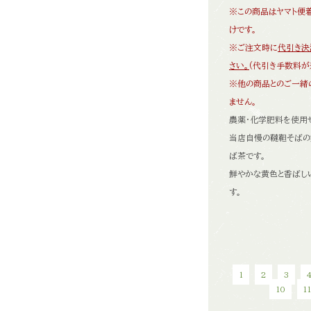
※この商品はヤマト便
けです。
※ご注文時に
代引き決
さい。
(代引き手数料が
※他の商品とのご一緒
ません。
農薬・化学肥料を使用
当店自慢の韃靼そばの
ば茶です。
鮮やかな黄色と香ばし
す。
1
2
3
10
1