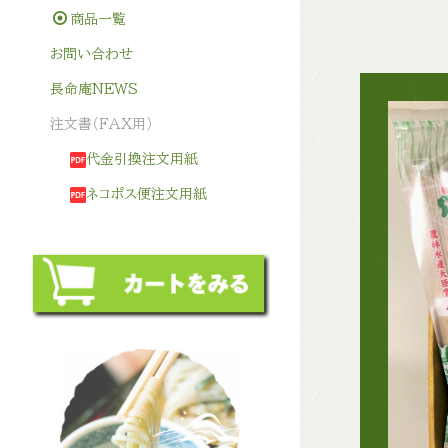
商品一覧
お問い合わせ
長命庵NEWS
注文書（FAX用）
代金引換注文用紙
ネコポス便注文用紙