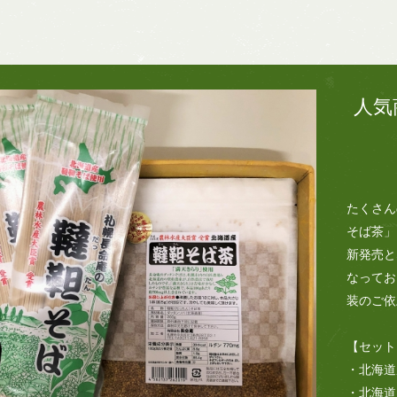
人気
たくさん
そば茶」
新発売と
なってお
装のご依
【セット
・北海道
・北海道