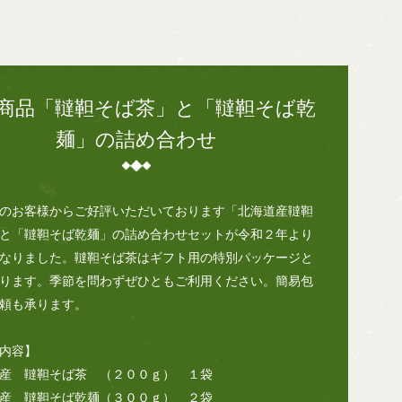
商品「韃靼そば茶」と「韃靼そば乾
麺」の詰め合わせ
のお客様からご好評いただいております「北海道産韃靼
と「韃靼そば乾麺」の詰め合わせセットが令和２年より
なりました。韃靼そば茶はギフト用の特別パッケージと
ります。季節を問わずぜひともご利用ください。簡易包
頼も承ります。
内容】
産 韃靼そば茶 （２００ｇ） １袋
産 韃靼そば乾麺（３００ｇ） ２袋