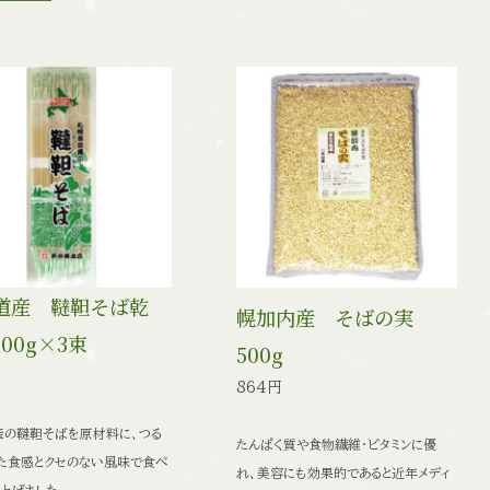
道産 韃靼そば乾
幌加内産 そばの実
00g×3束
500g
864円
産の韃靼そばを原材料に、つる
たんぱく質や食物繊維・ビタミンに優
た食感とクセのない風味で食べ
れ、美容にも効果的であると
近年メディ