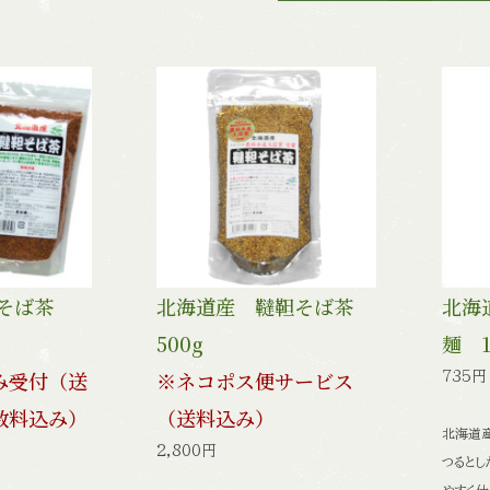
靼そば茶
北海道産 韃靼そば茶
北海
500g
麺 1
み受付（送
※ネコポス便サービス
735円
数料込み）
（送料込み）
北海道
2,800円
つるとし