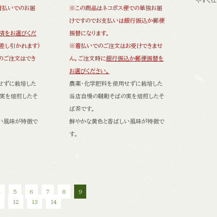
やすく仕
着払いでのお届
※この商品はネコポス便での単独お届
けですのでお支払いは銀行振込か郵便
済をお選びくだ
振替になります。
差し引かれます)
※着払いでのご注文はお受けできませ
のご注文はでき
ん。ご注文時に
銀行振込か郵便振替を
お選びください。
せずに栽培した
農薬・化学肥料を使用せずに栽培した
実を焙煎したそ
当店自慢の韃靼そばの実を焙煎したそ
ば茶です。
い風味が特徴で
鮮やかな黄色と香ばしい風味が特徴で
す。
4
5
6
7
8
9
1
12
13
14