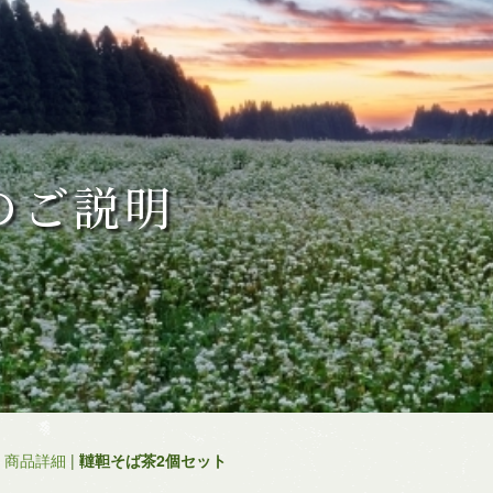
のご説明
|
商品詳細
|
韃靼そば茶2個セット