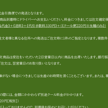
代金引換便での発送となります。
品到着時にドライバーへお支払いください。料金につきましては注文確定後
代金》＋《送料》＋《代引手数料330円》＋（《クール便220円※生麺のみ》）
注文者様と異なる住所への発送はご注文時に1件のご指定となります。複数件
。
文商品は受注をいただいた2日営業日以内に商品を出荷いたします。銀行振
ご注文は、翌営業日のお取り扱いとなります。
庫がない場合につきましては生産のお時間を頂くこともございます。または、
の際には、金額にかかわらず別途クール料金がかかります。
20円[税別]）
が入っておりませんので、到着後お早めにお召し上がりください。