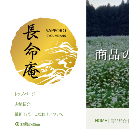
商品
トップぺージ
店舗紹介
韃靼そば／こだわり／ついて
HOME
| 商品紹介 
お薦め商品