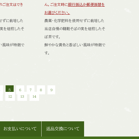
のご注文はでき
ん。ご注文時に
銀行振込か郵便振替を
お選びください。
せずに栽培した
農薬・化学肥料を使用せずに栽培した
実を焙煎したそ
当店自慢の韃靼そばの実を焙煎したそ
ば茶です。
い風味が特徴で
鮮やかな黄色と香ばしい風味が特徴で
す。
4
5
6
7
8
9
1
12
13
14
お支払いについて
返品交換について