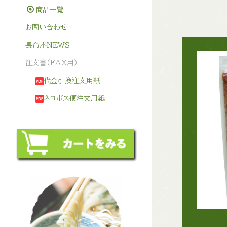
商品一覧
お問い合わせ
長命庵NEWS
注文書（FAX用）
代金引換注文用紙
ネコポス便注文用紙