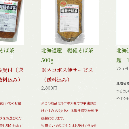
靼そば茶
北海道産 韃靼そば茶
北海
500g
麺 1
み受付（送
※ネコポス便サービス
735円
数料込み）
（送料込み）
北海道
2,800円
つるとし
やすく仕
着払いでのお届
※この商品はネコポス便での単独お届
けですのでお支払いは銀行振込か郵便
済をお選びくだ
振替になります。
差し引かれます)
※着払いでのご注文はお受けできませ