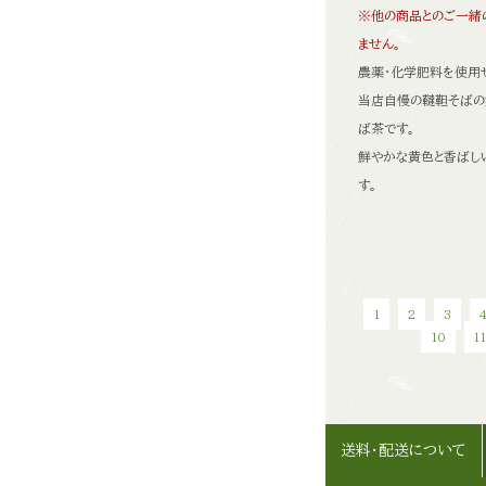
※他の商品とのご一緒
ません。
農薬・化学肥料を使用
当店自慢の韃靼そばの
ば茶です。
鮮やかな黄色と香ばし
す。
1
2
3
10
1
送料・配送について