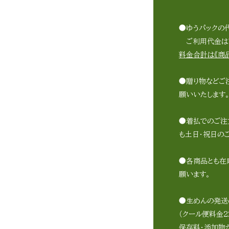
●ゆうパックの
ご利用代金は商
料金合計は《商品
●贈り物などご
願いいたします
●着払でのご注
も土日・祝日の
●各商品とも在
願います。
●生めんの発送
（クール便料金2
保存料・添加物