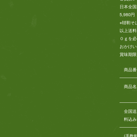
日本全国
5,98
※韃靼そ
以上送料
０ｇを必
おかけい
賞味期限
商品番
商品名
全国送
料込み
(手数