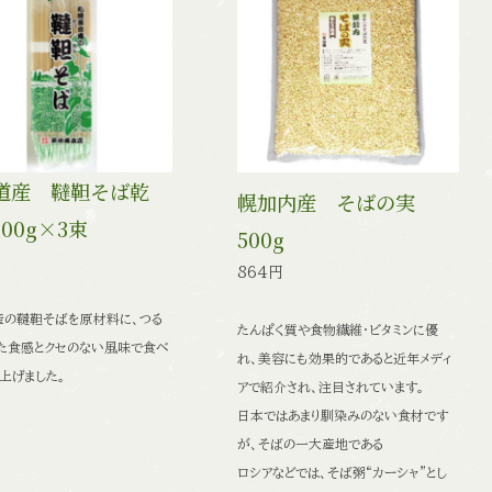
道産 韃靼そば乾
幌加内産 そばの実
00g×3束
500g
864円
産の韃靼そばを原材料に、つる
たんぱく質や食物繊維・ビタミンに優
た食感とクセのない風味で食べ
れ、美容にも効果的であると
近年メディ
上げました。
アで紹介され、注目されています。
日本ではあまり馴染みのない食材です
が、そばの一大産地である
ロシアなどでは、そば粥“カーシャ”とし