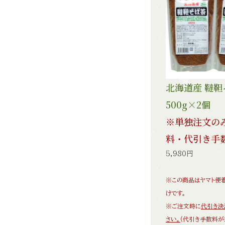
北海道産 韃
500g×2個
※単独注文の
料・代引き手
5,980円
※この商品はヤマト便
けです。
※ご注文時に
代引き決
さい。
(代引き手数料が