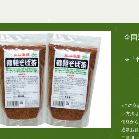
全国
※「
※この商
い方法は
価格から
通常お買
ご負担い