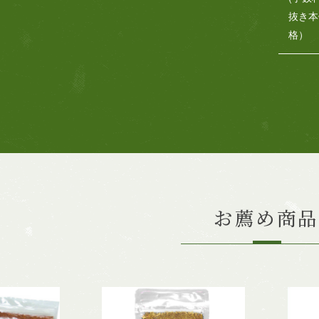
抜き本
格）
お薦め商