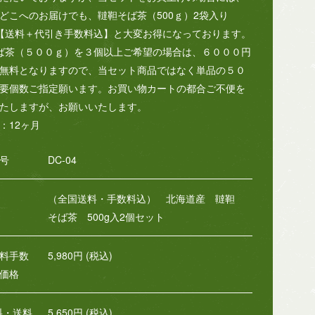
どこへのお届けでも、韃靼そば茶（500ｇ）2袋入り
0円【送料＋代引き手数料込】と大変お得になっております。
ば茶（５００ｇ）を３個以上ご希望の場合は、６０００円
無料となりますので、当セット商品ではなく単品の５０
要個数ご指定願います。お買い物カートの都合ご不便を
たしますが、お願いいたします。
：12ヶ月
号
DC-04
（全国送料・手数料込） 北海道産 韃靼
そば茶 500g入2個セット
料手数
5,980円 (税込)
価格
料・送料
5,650円 (税込)