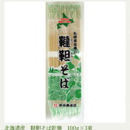
北海道産 韃靼そば乾麺 100g×3束