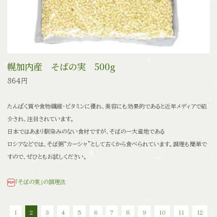
幌加内産 そばの実 500g
864円
たんぱく質や食物繊維・ビタミンに優れ、美容にも効果的であると
近年メディアで紹
介され、注目されています。
日本ではあまり馴染みのない食材ですが、そばの一大産地である
ロシアなどでは、そば粥“カーシャ”として古くから食べられています。
調理も簡単で
すので、ぜひともお試しください。
「そばの実」の調理法
1
2
3
4
5
6
7
8
9
10
11
12