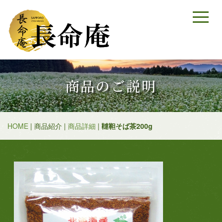
商品のご説明
HOME
| 商品紹介 |
商品詳細
|
韃靼そば茶200g