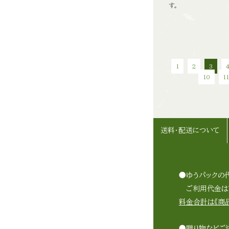
す。
1
2
3
10
1
送料・配送について
●ゆうパックの
ご利用代金は商
料金合計は《商品
●贈り物などご