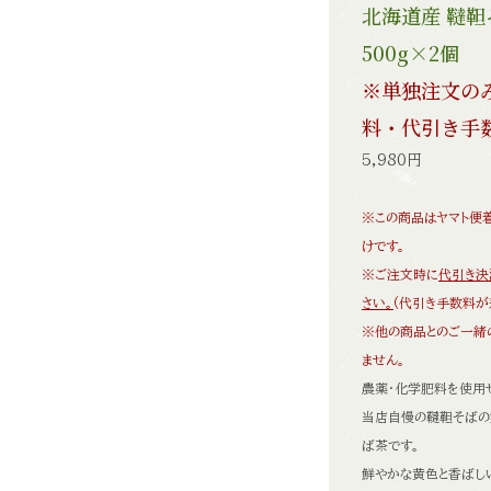
北海道産 韃
500g×2個
※単独注文の
料・代引き手
5,980円
※この商品はヤマト便
けです。
※ご注文時に
代引き決
さい。
(代引き手数料が
※他の商品とのご一緒
ません。
農薬・化学肥料を使用
当店自慢の韃靼そばの
ば茶です。
鮮やかな黄色と香ばし