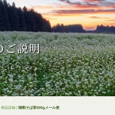
のご説明
|
商品詳細
|
韃靼そば茶500gメール便