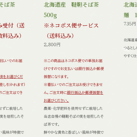
靼そば茶
北海道産 韃靼そば茶
北海
500g
麺 1
み受付（送
※ネコポス便サービス
735円
数料込み）
（送料込み）
北海道
2,800円
つるとし
やすく仕
着払いでのお届
※この商品はネコポス便での単独お届
けですのでお支払いは銀行振込か郵便
済をお選びくだ
振替になります。
差し引かれます)
※着払いでのご注文はお受けできませ
のご注文はでき
ん。ご注文時に
銀行振込か郵便振替を
お選びください。
せずに栽培した
農薬・化学肥料を使用せずに栽培した
実を焙煎したそ
当店自慢の韃靼そばの実を焙煎したそ
ば茶です。
い風味が特徴で
鮮やかな黄色と香ばしい風味が特徴で