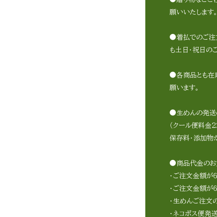
願いいたします
●着払でのご注
も土日・祝日の
●各商品とも在
願います。
●生めんの発送
（クール便料金2
保存料・添加物
●商品代金のお
・ご注文金額が
・ご注文金額が6
・生めんご注文
・ネコポス便発