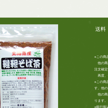
送料
※この商
他の商
注文確定
再度、
※この商
す。他の
他の商
ります。
※銀行振