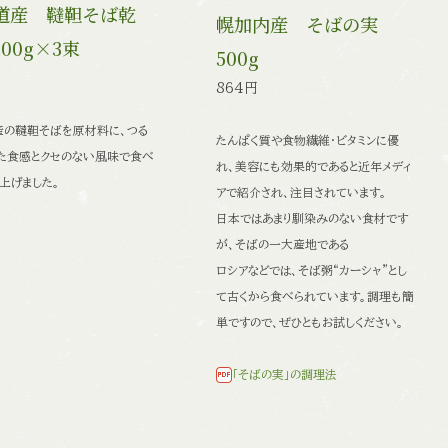
道産 韃靼そば乾
幌加内産 そばの実
00g×3束
500g
864円
産の韃靼そばを原材料に、つる
たんぱく質や食物繊維・ビタミンに優
た食感とクセのない風味で食べ
れ、美容にも効果的であると
近年メディ
上げました。
アで紹介され、注目されています。
日本ではあまり馴染みのない食材です
が、そばの一大産地である
ロシアなどでは、そば粥“カーシャ”とし
て古くから食べられています。
調理も簡
単ですので、ぜひともお試しください。
「そばの実」の調理法