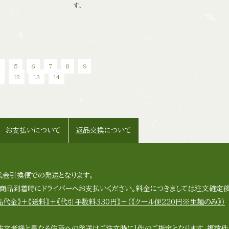
す。
4
5
6
7
8
9
1
12
13
14
お支払いについて
返品交換について
代金引換便での発送となります。
品到着時にドライバーへお支払いください。料金につきましては注文確定後
代金》＋《送料》＋《代引手数料330円》＋（《クール便220円※生麺のみ》）
注文者様と異なる住所への発送はご注文時に1件のご指定となります。複数件